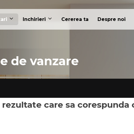
ari
Inchirieri
Cererea ta
Despre noi
le de vanzare
 rezultate care sa corespunda cr