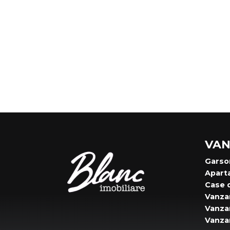
VAN
Garso
Apart
Case 
Vanzar
Vanzar
Vanzar