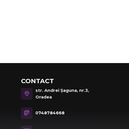
CONTACT
str. Andrei Șaguna, nr.3,
Oradea
0748784668