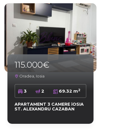
115.000€
Oradea, Iosia
2
3
2
69.32 m
APARTAMENT 3 CAMERE iOSIA
ST. ALEXANDRU CAZABAN