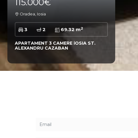
115.000€
Oradea, Iosia
2
3
2
69.32 m
APARTAMENT 3 CAMERE iOSIA ST.
ALEXANDRU CAZABAN