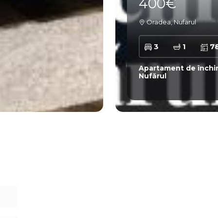
400€
Oradea, Nufarul
3
1
78
Apartament de închir
Nufărul