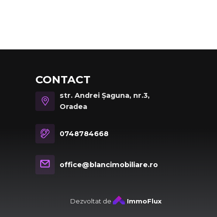
CONTACT
str. Andrei Șaguna, nr.3,
Oradea
0748784668
office@blancimobiliare.ro
Dezvoltat de
ImmoFlux