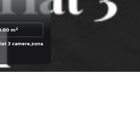
2
.00 m
iat 3 camere,zona